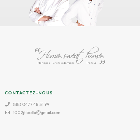
Mariages
Chefs à domicile
Traiteur
CONTACTEZ-NOUS
(BE) 0477 48 31 99
1002jtibolla
gmail.com
Luxury Replica Handbags